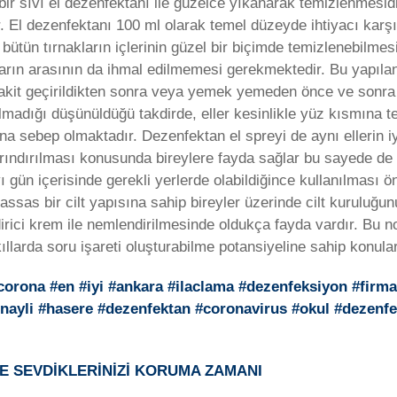
a bir sıvı el dezenfektanı ile güzelce yıkanarak temizlenmesid
. El dezenfektanı 100 ml olarak temel düzeyde ihtiyacı karşı
ütün tırnakların içlerinin güzel bir biçimde temizlenebilmesi 
arın arasının da ihmal edilmemesi gerekmektedir. Bu yapılan
a vakit geçirildikten sonra veya yemek yemeden önce ve sonr
madığı düşünüldüğü takdirde, eller kesinlikle yüz kısmına te
na sebep olmaktadır. Dezenfektan el spreyi de aynı ellerin i
arındırılması konusunda bireylere fayda sağlar bu sayede d
 gün içerisinde gerekli yerlerde olabildiğince kullanılması 
assas bir cilt yapısına sahip bireyler üzerinde cilt kuruluğu
rici krem ile nemlendirilmesinde oldukça fayda vardır. Bu n
ıllarda soru işareti oluşturabilme potansiyeline sahip konul
orona #en #iyi #ankara #ilaclama #dezenfeksiyon #firma
onayli #hasere #dezenfektan #coronavirus #okul #dezenf
VE SEVDİKLERİNİZİ KORUMA ZAMANI