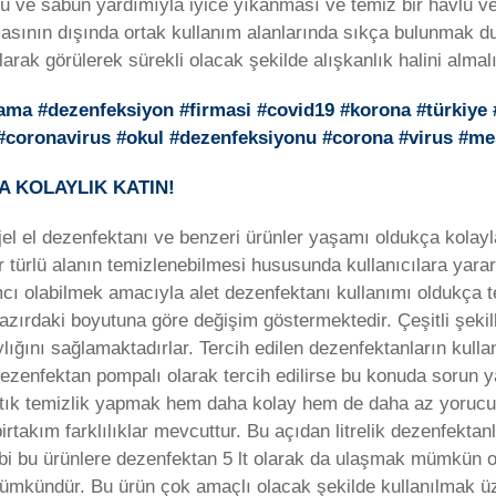
su ve sabun yardımıyla iyice yıkanması ve temiz bir havlu v
amasının dışında ortak kullanım alanlarında sıkça bulunmak d
arak görülerek sürekli olacak şekilde alışkanlık halini almalıd
lama #dezenfeksiyon #firmasi #covid19 #korona #türkiye
n #coronavirus #okul #dezenfeksiyonu #corona #virus #m
 KOLAYLIK KATIN!
jel el dezenfektanı ve benzeri ürünler yaşamı oldukça kolay
her türlü alanın temizlenebilmesi hususunda kullanıcılara yar
cı olabilmek amacıyla alet dezenfektanı kullanımı oldukça ter
hazırdaki boyutuna göre değişim göstermektedir. Çeşitli şekil
aylığını sağlamaktadırlar. Tercih edilen dezenfektanların kull
zenfektan pompalı olarak tercih edilirse bu konuda sorun ya
 artık temizlik yapmak hem daha kolay hem de daha az yoruc
birtakım farklılıklar mevcuttur. Bu açıdan litrelik dezenfektan
gibi bu ürünlere dezenfektan 5 lt olarak da ulaşmak mümkün 
mümkündür. Bu ürün çok amaçlı olacak şekilde kullanılmak üz