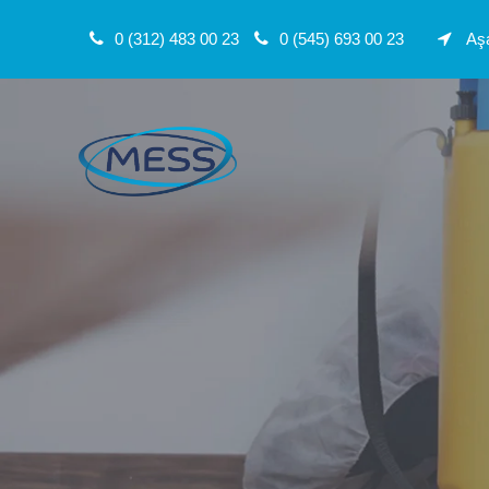
0 (312) 483 00 23
0 (545) 693 00 23
Aşa