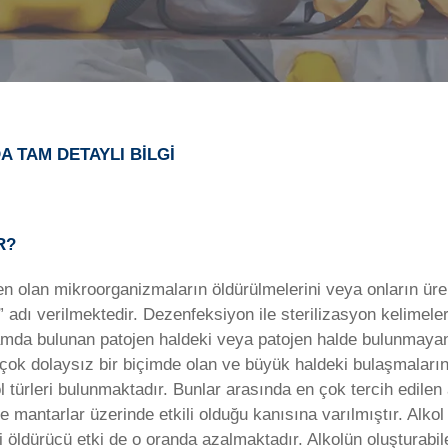
 TAM DETAYLI BİLGİ
R?
en olan mikroorganizmaların öldürülmelerini veya onların ü
dı verilmektedir. Dezenfeksiyon ile sterilizasyon kelimeleri 
tamda bulunan patojen haldeki veya patojen halde bulunmaya
çok dolaysız bir biçimde olan ve büyük haldeki bulaşmaları
 türleri bulunmaktadır. Bunlar arasında en çok tercih edilen alk
r ve mantarlar üzerinde etkili olduğu kanısına varılmıştır. Alko
li öldürücü etki de o oranda azalmaktadır. Alkolün oluşturabi