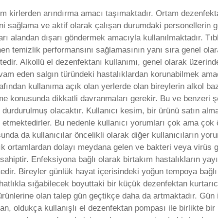
kım kirlerden arındırma amacı taşımaktadır. Ortam dezenfekta
ni sağlama ve aktif olarak çalışan durumdaki personellerin g
arı alandan dışarı göndermek amacıyla kullanılmaktadır. Tıbbi
enen temizlik performansını sağlamasının yanı sıra genel olar
edir. Alkollü el dezenfektanı kullanımı, genel olarak üzeri
m eden salgın türündeki hastalıklardan korunabilmek amacı
rafından kullanıma açık olan yerlerde olan bireylerin alkol b
 konusunda dikkatli davranmaları gerekir. Bu ve benzeri şek
 durdurulmuş olacaktır. Kullanıcı kesim, bir ürünü satın a
 etmektedirler. Bu nedenle kullanıcı yorumları çok ama çok ö
nda da kullanıcılar öncelikli olarak diğer kullanıcıların yor
k ortamlardan dolayı meydana gelen ve bakteri veya virüs g
ahiptir. Enfeksiyona bağlı olarak birtakım hastalıkların ya
tedir. Bireyler günlük hayat içerisindeki yoğun tempoya bağl
rahatlıkla sığabilecek boyuttaki bir küçük dezenfektan kurtar
rünlerine olan talep gün geçtikçe daha da artmaktadır. Gün i
an, oldukça kullanışlı el dezenfektan pompası ile birlikte bir