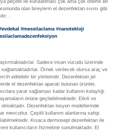
eya peçete ile kurulanması çok ama çok önemli bir
urumunda olan bireylerin el dezenfektan sıvısı gibi
ır. .
 #evdekal #messilaclama #nanotekloji
essilaclamadezenfeksiyon
laştırmaktadırlar. Sadece insan vücudu üzerinde
ar sağlamaktadırlar. Örnek verilecek olursa araç ve
cih edilebilir bir yöntemdir. Dezenfektan jel
lerde el dezenfektan aparatı bulunan ürünler,
anıcılara yarar sağlaması kadar kullanım kolaylığı
şamaların önüne geçilebilmektedir. Etkili ve
u olmaktadır. Dezenfektan losyon modellerinde
lar mevcuttur. Çeşitli kullanım alanlarına sahip
olabilmektedir. Kısaca dermosept dezenfektan ile
ere kullanıcıların hizmetine sunulmaktadır. El