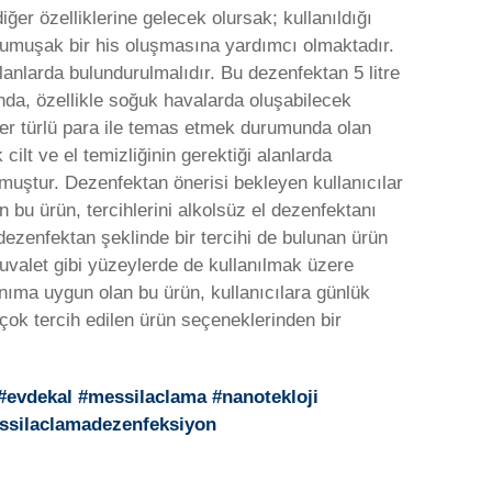
ğer özelliklerine gelecek olursak; kullanıldığı
yumuşak bir his oluşmasına yardımcı olmaktadır.
nlarda bulundurulmalıdır. Bu dezenfektan 5 litre
unda, özellikle soğuk havalarda oluşabilecek
her türlü para ile temas etmek durumunda olan
ilt ve el temizliğinin gerektiği alanlarda
ulmuştur. Dezenfektan önerisi bekleyen kullanıcılar
n bu ürün, tercihlerini alkolsüz el dezenfektanı
 dezenfektan şeklinde bir tercihi de bulunan ürün
i tuvalet gibi yüzeylerde de kullanılmak üzere
nıma uygun olan bu ürün, kullanıcılara günlük
çok tercih edilen ürün seçeneklerinden bir
 #evdekal #messilaclama #nanotekloji
essilaclamadezenfeksiyon