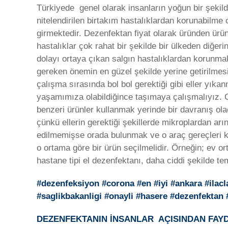
Türkiyede genel olarak insanların yoğun bir şekild
nitelendirilen birtakım hastalıklardan korunabilme
girmektedir. Dezenfektan fiyat olarak üründen ürü
hastalıklar çok rahat bir şekilde bir ülkeden diğer
dolayı ortaya çıkan salgın hastalıklardan korunmak
gereken önemin en güzel şekilde yerine getirilmesid
çalışma sırasında bol bol gerektiği gibi eller yıka
yaşamımıza olabildiğince taşımaya çalışmalıyız. G
benzeri ürünler kullanmak yerinde bir davranış ol
çünkü ellerin gerektiği şekillerde mikroplardan ar
edilmemişse orada bulunmak ve o araç gereçleri ku
o ortama göre bir ürün seçilmelidir. Örneğin; ev 
hastane tipi el dezenfektanı, daha ciddi şekilde t
#dezenfeksiyon #corona #en #iyi #ankara #ilac
#saglikbakanligi #onayli #hasere #dezenfekta
DEZENFEKTANIN İNSANLAR AÇISINDAN FAY