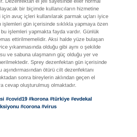
ir. Dezenfektan el jeli sayesinde eller normal
layacak bir biçimde kullanıcıların hizmetine
için avuç içleri kullanılarak parmak uçları iyice
 işlemleri gün içerisinde sıklıkla yapmaya özen
a bu işlemleri yapmakta fayda vardır. Günlük
mas ettirilmemelidir. Aksi halde yüze bulaşan
yice yıkanmasında olduğu gibi aynı o şekilde
e su ve sabuna ulaşmanın güç olduğu yer ve
önerilmektedir. Sprey dezenfektan gün içerisinde
nu aşındırmasından ötürü cilt dezenfektanı
oktadan sonra bireylerin aklından geçen el
ara cevap oluşturulmuş olmaktadır.
si #covid19 #korona #türkiye #evdekal
eksiyonu #corona #virus