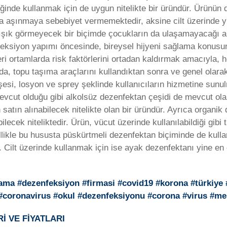
ğinde kullanmak için de uygun nitelikte bir üründür. Ürünün di
eya aşınmaya sebebiyet vermemektedir, aksine cilt üzerinde 
şık görmeyecek bir biçimde çocukların da ulaşamayacağı ala
 enjeksiyon yapımı öncesinde, bireysel hijyeni sağlama konus
ri ortamlarda risk faktörlerini ortadan kaldırmak amacıyla, 
a, topu taşıma araçlarını kullandıktan sonra ve genel olarak c
 şişesi, losyon ve sprey şeklinde kullanıcıların hizmetine sun
i mevcut olduğu gibi alkolsüz dezenfektan çeşidi de mevcut ola
satın alınabilecek nitelikte olan bir üründür. Ayrıca organik
bilecek niteliktedir. Ürün, vücut üzerinde kullanılabildiği gib
likle bu hususta püskürtmeli dezenfektan biçiminde de kulla
Cilt üzerinde kullanmak için ise ayak dezenfektanı yine en 
lama #dezenfeksiyon #firmasi #covid19 #korona #türkiye
n #coronavirus #okul #dezenfeksiyonu #corona #virus #m
İ VE FİYATLARI