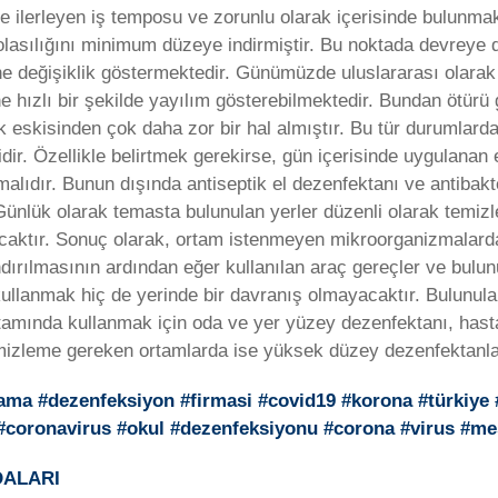
e ilerleyen iş temposu ve zorunlu olarak içerisinde bulunmak
 olasılığını minimum düzeye indirmiştir. Bu noktada devreye 
ne değişiklik göstermektedir. Günümüzde uluslararası olarak
ine hızlı bir şekilde yayılım gösterebilmektedir. Bundan ötür
 eskisinden çok daha zor bir hal almıştır. Bu tür durumlarda
ir. Özellikle belirtmek gerekirse, gün içerisinde uygulanan e
nmalıdır. Bunun dışında antiseptik el dezenfektanı ve antibakt
ünlük olarak temasta bulunulan yerler düzenli olarak temizl
acaktır. Sonuç olarak, ortam istenmeyen mikroorganizmalardan
ındırılmasının ardından eğer kullanılan araç gereçler ve bul
llanmak hiç de yerinde bir davranış olmayacaktır. Bulunulan
ortamında kullanmak için oda ve yer yüzey dezenfektanı, has
emizleme gereken ortamlarda ise yüksek düzey dezenfektanlar
lama #dezenfeksiyon #firmasi #covid19 #korona #türkiye
n #coronavirus #okul #dezenfeksiyonu #corona #virus #m
DALARI