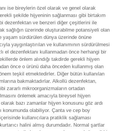
nı ise bireylerin özel olarak ve genel olarak
erekli şekilde hijyeninin sağlanması gibi birtakım
 dezenfektan ve benzeri diğer çeşitlerini ile
ak sağlığın üzerinde oluşturabilme potansiyeli olan
nde yaşam sürdürülen dünya üzerinde önüne
yla yaygınlaştırılan ve kullanımının sürdürülmesi
azlı el dezenfektanı kullanmadan önce herhangi bir
illerde önlem alındığı takdirde gerekli hijyen
lmadan önce o ürünü daha önceden kullanmış olan
nem teşkil etmektedirler. Diğer bütün kullanılan
umlarına bakmaktadırlar. Alkollü dezenfektan,
ibi zararlı mikroorganizmaların ortadan
yılmasını önlemek amacıyla bireysel hijyen
ı olarak bazı zamanlar hijyen konusunu göz ardı
ıcı konumunda olabiliyor. Çanta ve cep boy
çerisinde kullanıcılara pratiklik sağlaması
 kurtarıcı halini almış durumdadır. Normal şartlar