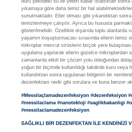
duru şekildeki su ile yeteri kadar ıslattıktan sonr
yıkamaya göre daha temiz bir hal alabilmektedirler
sunulmaktadır. Eller olması gibi yıkandıktan sonra b
temizlenmeye çalışılır. Ayrıca bu hususta parmakl
gösterilmelidir. Özellikle dışarıda toplu alanlard
yaşamın koşuşturmacası sırasında ellerin temiz ol
mikroplar mevcut virüslerin birçok yere bulaşması
uygulama yapılarak ellerin güzelce mikroplardan 
zamanlarda etkili bir çözüm yolu olduğundan dolayı
yoğun bir biçimde kullanıldığı takdirde kuru veya h
kullandıktan sonra uygulanan bölgenin bir nemlendi
dezenfektanı nedir gibi sorulara ve buna benzer ak
#Messilaçlamadezenfeksiyon #
dezenfeksiyon #c
#messilaclama #nanotekloji #saglikbakanligi #
#messilaclamadezenfeksiyon
SAĞLIKLI BİR DEZENFEKTAN İLE KENDİNİZİ 