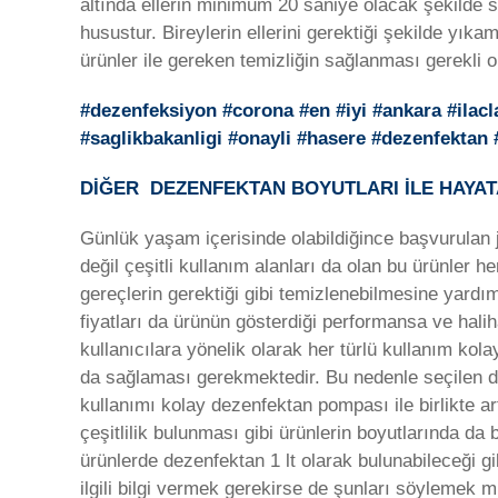
altında ellerin minimum 20 saniye olacak şekilde 
husustur. Bireylerin ellerini gerektiği şekilde yık
ürünler ile gereken temizliğin sağlanması gerekli ol
#dezenfeksiyon #corona #en #iyi #ankara #ilac
#saglikbakanligi #onayli #hasere #dezenfekta
DİĞER DEZENFEKTAN BOYUTLARI İLE HAYATA
Günlük yaşam içerisinde olabildiğince başvurulan 
değil çeşitli kullanım alanları da olan bu ürünler 
gereçlerin gerektiği gibi temizlenebilmesine yardım
fiyatları da ürünün gösterdiği performansa ve hali
kullanıcılara yönelik olarak her türlü kullanım kol
da sağlaması gerekmektedir. Bu nedenle seçilen de
kullanımı kolay dezenfektan pompası ile birlikte
çeşitlilik bulunması gibi ürünlerin boyutlarında da 
ürünlerde dezenfektan 1 lt olarak bulunabileceği 
ilgili bilgi vermek gerekirse de şunları söylemek 