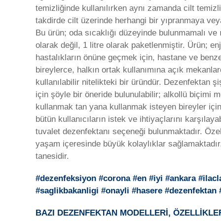
temizliğinde kullanılırken aynı zamanda cilt temizli
takdirde cilt üzerinde herhangi bir yıpranmaya v
Bu ürün; oda sıcaklığı düzeyinde bulunmamalı ve ı
olarak değil, 1 litre olarak paketlenmiştir. Ürün;
hastalıkların önüne geçmek için, hastane ve benze
bireylerce, halkın ortak kullanımına açık mekanlard
kullanılabilir nitelikteki bir üründür. Dezenfektan
için şöyle bir öneride bulunulabilir; alkollü biçim
kullanmak tan yana kullanmak isteyen bireyler için 
bütün kullanıcıların istek ve ihtiyaçlarını karşılaya
tuvalet dezenfektanı seçeneği bulunmaktadır. Özel
yaşam içeresinde büyük kolaylıklar sağlamaktadır. 
tanesidir.
#dezenfeksiyon #corona #en #iyi #ankara #ilac
#saglikbakanligi #onayli #hasere #dezenfekta
BAZI DEZENFEKTAN MODELLERİ, ÖZELLİKLER