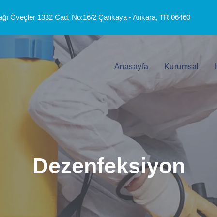
ğı Öveçler 1332 Cad. No:16/2 Çankaya - Ankara, TR 06460
Anasayfa
Kurumsal
Dezenfeksiyon