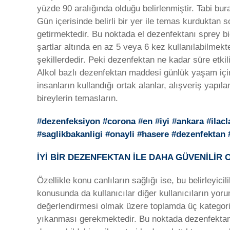
yüzde 90 aralığında olduğu belirlenmiştir. Tabi burad
Gün içerisinde belirli bir yer ile temas kurduktan s
getirmektedir. Bu noktada el dezenfektanı sprey bi
şartlar altında en az 5 veya 6 kez kullanılabilmekt
şekillerdedir. Peki dezenfektan ne kadar süre etki
Alkol bazlı dezenfektan maddesi günlük yaşam için 
insanların kullandığı ortak alanlar, alışveriş yapıla
bireylerin temasların.
#dezenfeksiyon #corona #en #iyi #ankara #ilac
#saglikbakanligi #onayli #hasere #dezenfekta
İYİ BİR DEZENFEKTAN İLE DAHA GÜVENİLİR
Özellikle konu canlıların sağlığı ise, bu belirleyic
konusunda da kullanıcılar diğer kullanıcıların yoru
değerlendirmesi olmak üzere toplamda üç kategorid
yıkanması gerekmektedir. Bu noktada dezenfektan sab