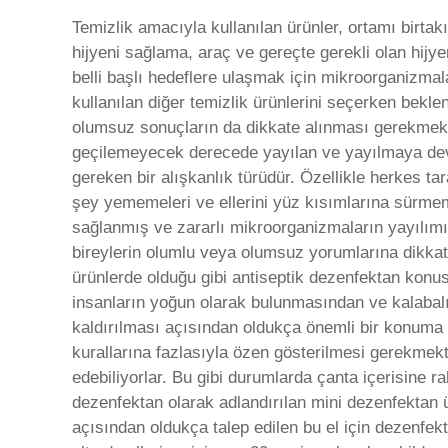
Temizlik amacıyla kullanılan ürünler, ortamı birta
hijyeni sağlama, araç ve gereçte gerekli olan hijye
belli başlı hedeflere ulaşmak için mikroorganizmal
kullanılan diğer temizlik ürünlerini seçerken bekl
olumsuz sonuçların da dikkate alınması gerekmekt
geçilemeyecek derecede yayılan ve yayılmaya deva
gereken bir alışkanlık türüdür. Özellikle herkes ta
şey yememeleri ve ellerini yüz kısımlarına sürmeme
sağlanmış ve zararlı mikroorganizmaların yayılımı
bireylerin olumlu veya olumsuz yorumlarına dikkat
ürünlerde olduğu gibi antiseptik dezenfektan konusu
insanların yoğun olarak bulunmasından ve kalabalı
kaldırılması açısından oldukça önemli bir konuma s
kurallarına fazlasıyla özen gösterilmesi gerekmek
edebiliyorlar. Bu gibi durumlarda çanta içerisine 
dezenfektan olarak adlandırılan mini dezenfektan ü
açısından oldukça talep edilen bu el için dezenfekt