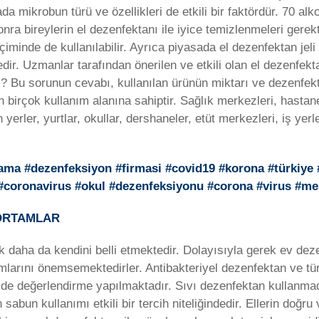
a mikrobun türü ve özellikleri de etkili bir faktördür. 70 alko
onra bireylerin el dezenfektanı ile iyice temizlenmeleri gerek
çiminde de kullanılabilir. Ayrıca piyasada el dezenfektan jel
edir. Uzmanlar tarafından önerilen ve etkili olan el dezenfekt
li? Bu sorunun cevabı, kullanılan ürünün miktarı ve dezenfekt
birçok kullanım alanına sahiptir. Sağlık merkezleri, hastane
n yerler, yurtlar, okullar, dershaneler, etüt merkezleri, iş ye
lama #dezenfeksiyon #firmasi #covid19 #korona #türkiye
n #coronavirus #okul #dezenfeksiyonu #corona #virus #m
 ORTAMLAR
ilik daha da kendini belli etmektedir. Dolayısıyla gerek ev de
mlarını önemsemektedirler. Antibakteriyel dezenfektan ve türev
e değerlendirme yapılmaktadır. Sıvı dezenfektan kullanmada
un kullanımı etkili bir tercih niteliğindedir. Ellerin doğru v