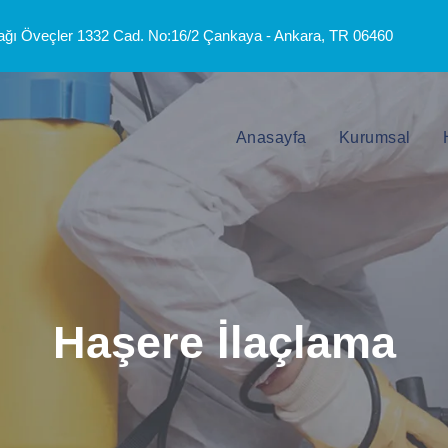
ğı Öveçler 1332 Cad. No:16/2 Çankaya - Ankara, TR 06460
Anasayfa
Kurumsal
Haşere İlaçlama