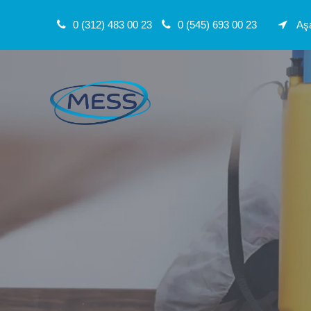
0 (312) 483 00 23
0 (545) 693 00 23
Aşa