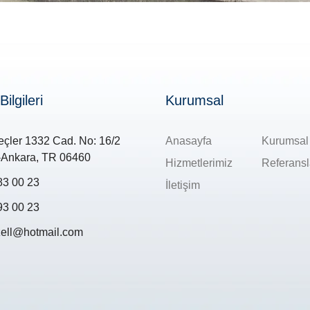
Bilgileri
Kurumsal
çler 1332 Cad. No: 16/2
Anasayfa
Kurumsal
Ankara, TR 06460
Hizmetlerimiz
Referansl
83 00 23
İletişim
93 00 23
zell@hotmail.com