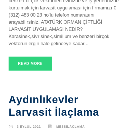
benzeri birçok vektörden evinizde ve iş yerlerinizde
kurtulmak için larvasit uygulaması için firmamızı 0
(312) 483 00 23 no’lu telefon numarasını
arayabilirsiniz. ATATÜRK ORMAN ÇİFTLİĞİ
LARVASİT UYGULAMASI NEDİR?
Karasinek,sivrisinek,similium ve benzeri birçok
vektörün ergin hale gelinceye kadar...
READ MORE
Aydınlıkevler
Larvasit İlaçlama
3 EYLÜL 2021
MESSILACLAMA