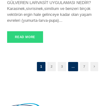
GÜLVEREN LARVASİT UYGULAMASI NEDİR?
Karasinek,sivrisinek,similium ve benzeri birçok
vektörün ergin hale gelinceye kadar olan yaşam
evreleri (yumurta-larva-pupa)...
READ MORE
1
2
3
…
7