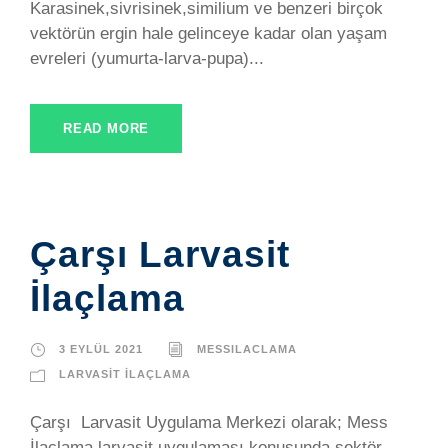
Karasinek,sivrisinek,similium ve benzeri birçok
vektörün ergin hale gelinceye kadar olan yaşam
evreleri (yumurta-larva-pupa)...
READ MORE
Çarşı Larvasit
İlaçlama
3 EYLÜL 2021
MESSILACLAMA
LARVASIT İLAÇLAMA
Çarşı Larvasit Uygulama Merkezi olarak; Mess
İlaçlama larvasit uygulaması konusunda sektör