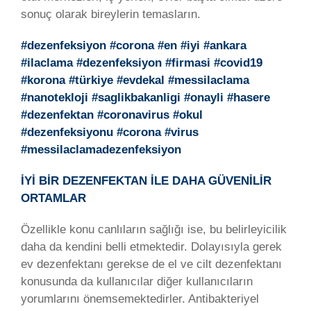
sonuç olarak bireylerin temasların.
#dezenfeksiyon #corona #en #iyi #ankara
#ilaclama #dezenfeksiyon #firmasi #covid19
#korona #türkiye #evdekal #messilaclama
#nanotekloji #saglikbakanligi #onayli #hasere
#dezenfektan #coronavirus #okul
#dezenfeksiyonu #corona #virus
#messilaclamadezenfeksiyon
İYİ BİR DEZENFEKTAN İLE DAHA GÜVENİLİR
ORTAMLAR
Özellikle konu canlıların sağlığı ise, bu belirleyicilik
daha da kendini belli etmektedir. Dolayısıyla gerek
ev dezenfektanı gerekse de el ve cilt dezenfektanı
konusunda da kullanıcılar diğer kullanıcıların
yorumlarını önemsemektedirler. Antibakteriyel