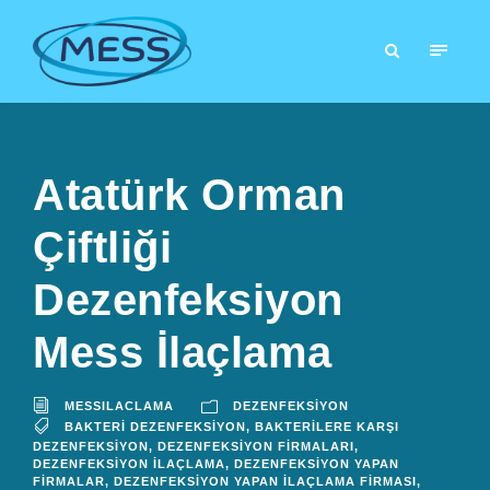
Atatürk Orman
Çiftliği
Dezenfeksiyon
Mess İlaçlama
MESSILACLAMA
DEZENFEKSIYON
BAKTERI DEZENFEKSIYON
,
BAKTERILERE KARŞI
DEZENFEKSIYON
,
DEZENFEKSIYON FIRMALARI
,
DEZENFEKSIYON İLAÇLAMA
,
DEZENFEKSIYON YAPAN
FIRMALAR
,
DEZENFEKSIYON YAPAN İLAÇLAMA FIRMASI
,