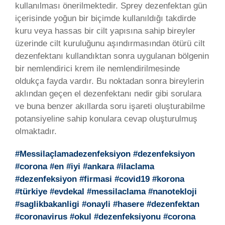
kullanılması önerilmektedir. Sprey dezenfektan gün
içerisinde yoğun bir biçimde kullanıldığı takdirde
kuru veya hassas bir cilt yapısına sahip bireyler
üzerinde cilt kuruluğunu aşındırmasından ötürü cilt
dezenfektanı kullandıktan sonra uygulanan bölgenin
bir nemlendirici krem ile nemlendirilmesinde
oldukça fayda vardır. Bu noktadan sonra bireylerin
aklından geçen el dezenfektanı nedir gibi sorulara
ve buna benzer akıllarda soru işareti oluşturabilme
potansiyeline sahip konulara cevap oluşturulmuş
olmaktadır.
#Messilaçlamadezenfeksiyon #
dezenfeksiyon
#corona #en #iyi #ankara #ilaclama
#dezenfeksiyon #firmasi #covid19 #korona
#türkiye #evdekal #messilaclama #nanotekloji
#saglikbakanligi #onayli #hasere #dezenfektan
#coronavirus #okul #dezenfeksiyonu #corona