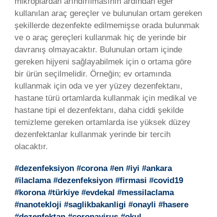
mikroplardan arındırılmasının ardından eğer
kullanılan araç gereçler ve bulunulan ortam gereken
şekillerde dezenfekte edilmemişse orada bulunmak
ve o araç gereçleri kullanmak hiç de yerinde bir
davranış olmayacaktır. Bulunulan ortam içinde
gereken hijyeni sağlayabilmek için o ortama göre
bir ürün seçilmelidir. Örneğin; ev ortamında
kullanmak için oda ve yer yüzey dezenfektanı,
hastane türü ortamlarda kullanmak için medikal ve
hastane tipi el dezenfektanı, daha ciddi şekilde
temizleme gereken ortamlarda ise yüksek düzey
dezenfektanlar kullanmak yerinde bir tercih
olacaktır.
#dezenfeksiyon #corona #en #iyi #ankara
#ilaclama #dezenfeksiyon #firmasi #covid19
#korona #türkiye #evdekal #messilaclama
#nanotekloji #saglikbakanligi #onayli #hasere
#dezenfektan #coronavirus #okul