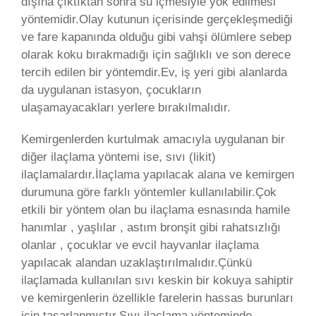
dışına çıktıktan sonra su içmesiyle yok edilmesi
yöntemidir.Olay kutunun içerisinde gerçekleşmediği
ve fare kapanında olduğu gibi vahşi ölümlere sebep
olarak koku bırakmadığı için sağlıklı ve son derece
tercih edilen bir yöntemdir.Ev, iş yeri gibi alanlarda
da uygulanan istasyon, çocukların
ulaşamayacakları yerlere bırakılmalıdır.
Kemirgenlerden kurtulmak amacıyla uygulanan bir
diğer ilaçlama yöntemi ise, sıvı (likit)
ilaçlamalardır.İlaçlama yapılacak alana ve kemirgen
durumuna göre farklı yöntemler kullanılabilir.Çok
etkili bir yöntem olan bu ilaçlama esnasında hamile
hanımlar , yaşlılar , astım bronşit gibi rahatsızlığı
olanlar , çocuklar ve evcil hayvanlar ilaçlama
yapılacak alandan uzaklaştırılmalıdır.Çünkü
ilaçlamada kullanılan sıvı keskin bir kokuya sahiptir
ve kemirgenlerin özellikle farelerin hassas burunları
için tasarlanmıştır.Sıvı ilaçlama yönteminde