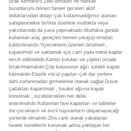
uzak tutmalıyız.Zeki olmaları ve hassas
burunlarıyla bilinen fareler geceleri aktif
olduklarından dolayı çok kullanmadığımız alanları
sahiplenmekle birlikte özellikle mutfakta veya
yakınlarında da yuva yapmaktadır.Mutfakta günlük
kullanılan araç gereçleri hemen yıkayıp ortadan
kaldırılmalıdır.Yiyeceklerin üzerleri örtülmeli ,
kapatılmalı ve saklamak için cam yada metal kaplar
tercih edilmelidir.Karton kutuları ve çöpleri ortada
bırakılmamalıdır.Çöp kutusunun ağzı sürekli kapalı
kalmalıdır.Elastik vücut yapıları çok dar yerlere
dahi zorlanmadan girmelerine olanak sağlar.Duvar
çatlakları kapatılmalı , tuvalet ağzına kapak
konulmalı , sızabilecekleri her delik
onarılmalıdır.Kullanılan fare kapanları ve tabletler
ise çocukların ve evcil hayvanların ulaşamayacağı
yerlerde olmalıdır.Zira canlı olarak yakalanan
fareler kendilerini korumak adına yaklaşan her