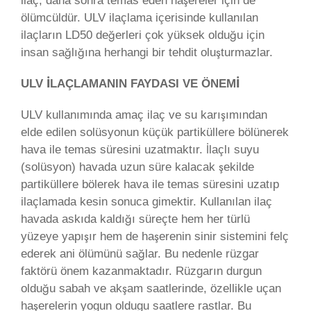
ilaç, daha sonra temas eden haşereler için de
ölümcüldür. ULV ilaçlama içerisinde kullanılan
ilaçların LD50 değerleri çok yüksek olduğu için
insan sağlığına herhangi bir tehdit oluşturmazlar.
ULV İLAÇLAMANIN FAYDASI VE ÖNEMİ
ULV kullanımında amaç ilaç ve su karışımından
elde edilen solüsyonun küçük partiküllere bölünerek
hava ile temas süresini uzatmaktır. İlaçlı suyu
(solüsyon) havada uzun süre kalacak şekilde
partiküllere bölerek hava ile temas süresini uzatıp
ilaçlamada kesin sonuca gimektir. Kullanılan ilaç
havada askıda kaldığı süreçte hem her türlü
yüzeye yapışır hem de haşerenin sinir sistemini felç
ederek ani ölümünü sağlar. Bu nedenle rüzgar
faktörü önem kazanmaktadır. Rüzgarın durgun
olduğu sabah ve akşam saatlerinde, özellikle uçan
haşerelerin yogun oldugu saatlere rastlar. Bu