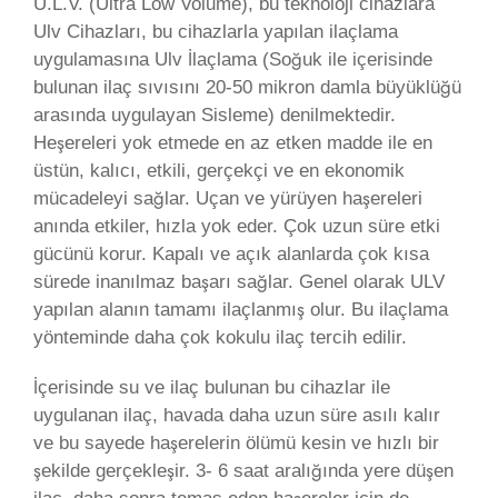
U.L.V. (Ultra Low Volume), bu teknoloji cihazlara
Ulv Cihazları, bu cihazlarla yapılan ilaçlama
uygulamasına Ulv İlaçlama (Soğuk ile içerisinde
bulunan ilaç sıvısını 20-50 mikron damla büyüklüğü
arasında uygulayan Sisleme) denilmektedir.
Heşereleri yok etmede en az etken madde ile en
üstün, kalıcı, etkili, gerçekçi ve en ekonomik
mücadeleyi sağlar. Uçan ve yürüyen haşereleri
anında etkiler, hızla yok eder. Çok uzun süre etki
gücünü korur. Kapalı ve açık alanlarda çok kısa
sürede inanılmaz başarı sağlar. Genel olarak ULV
yapılan alanın tamamı ilaçlanmış olur. Bu ilaçlama
yönteminde daha çok kokulu ilaç tercih edilir.
İçerisinde su ve ilaç bulunan bu cihazlar ile
uygulanan ilaç, havada daha uzun süre asılı kalır
ve bu sayede haşerelerin ölümü kesin ve hızlı bir
şekilde gerçekleşir. 3- 6 saat aralığında yere düşen