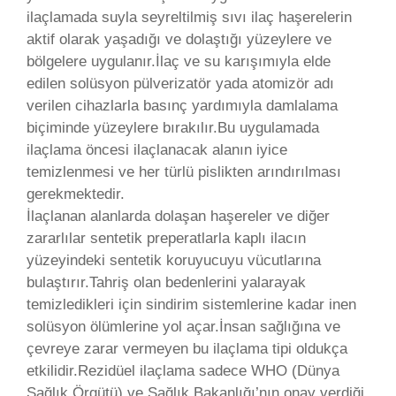
ilaçlamada suyla seyreltilmiş sıvı ilaç haşerelerin
aktif olarak yaşadığı ve dolaştığı yüzeylere ve
bölgelere uygulanır.İlaç ve su karışımıyla elde
edilen solüsyon pülverizatör yada atomizör adı
verilen cihazlarla basınç yardımıyla damlalama
biçiminde yüzeylere bırakılır.Bu uygulamada
ilaçlama öncesi ilaçlanacak alanın iyice
temizlenmesi ve her türlü pislikten arındırılması
gerekmektedir.
İlaçlanan alanlarda dolaşan haşereler ve diğer
zararlılar sentetik preperatlarla kaplı ilacın
yüzeyindeki sentetik koruyucuyu vücutlarına
bulaştırır.Tahriş olan bedenlerini yalarayak
temizledikleri için sindirim sistemlerine kadar inen
solüsyon ölümlerine yol açar.İnsan sağlığına ve
çevreye zarar vermeyen bu ilaçlama tipi oldukça
etkilidir.Rezidüel ilaçlama sadece WHO (Dünya
Sağlık Örgütü) ve Sağlık Bakanlığı’nın onay verdiği