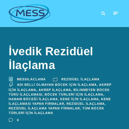
İvedik Rezidüel
İlaçlama
MESSILACLAMA
REZIDÜEL İLAÇLAMA
ADI BELLI OLMAYAN BÖCEK İÇIN İLAÇLAMA
,
AKREP
İÇIN İLAÇLAMA
,
AKREP İLAÇLAMA
,
BILINMEYEN BÖCEK
TÜRÜ İLAÇLAMASI
,
BÖCEK TÜRLERI İÇIN İLAÇLAMA
,
HAMAM BÖCEĞI İLAÇLAMA
,
KENE İÇIN İLAÇLAMA
,
KENE
İLAÇLAMASI YAPAN FIRMALAR
,
REZIDÜEL İLAÇLAMA
,
REZIDÜEL İLAÇLAMA YAPAN FIRMALAR
,
TÜM BÖCEK
TÜRLERI İÇIN İLAÇLAMA
0