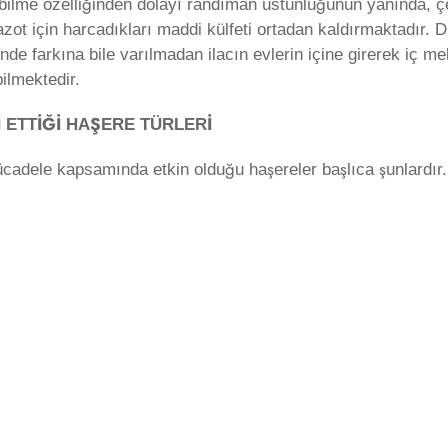
tabilme özelliğinden dolayı randıman üstünlüğünün yanında, çe
mazot için harcadıkları maddi külfeti ortadan kaldırmaktadı
de farkına bile varılmadan ilacın evlerin içine girerek iç me
ilmektedir.
İ ETTİĞİ HAŞERE TÜRLERİ
ücadele kapsamında etkin olduğu haşereler başlıca şunlardır.