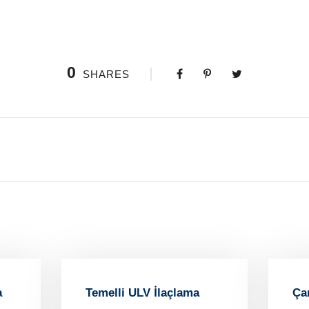
0
SHARES
a
Temelli ULV İlaçlama
Ça