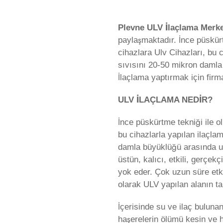
Plevne ULV İlaçlama Merke
paylaşmaktadır. İnce püskürt
cihazlara Ulv Cihazları, bu 
sıvısını 20-50 mikron damla
İlaçlama yaptırmak için fir
ULV İLAÇLAMA NEDİR?
İnce püskürtme tekniği ile o
bu cihazlarla yapılan ilaçla
damla büyüklüğü arasında u
üstün, kalıcı, etkili, gerçe
yok eder. Çok uzun süre etk
olarak ULV yapılan alanın ta
İçerisinde su ve ilaç buluna
haşerelerin ölümü kesin ve h