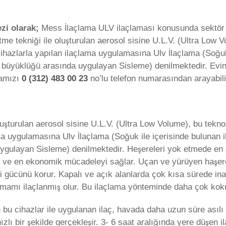
zi olarak;
Mess İlaçlama ULV ilaçlaması konusunda sektör t
me tekniği ile oluşturulan aerosol sisine U.L.V. (Ultra Low V
cihazlarla yapılan ilaçlama uygulamasına Ulv İlaçlama (Soğuk
 büyüklüğü arasında uygulayan Sisleme) denilmektedir. Evini
mamızı
0 (312) 483 00 23
no’lu telefon numarasından arayabili
luşturulan aerosol sisine U.L.V. (Ultra Low Volume), bu teknol
ma uygulamasına Ulv İlaçlama (Soğuk ile içerisinde bulunan i
ygulayan Sisleme) denilmektedir. Heşereleri yok etmede en 
kçi ve en ekonomik mücadeleyi sağlar. Uçan ve yürüyen haşerel
i gücünü korur. Kapalı ve açık alanlarda çok kısa sürede in
mamı ilaçlanmış olur. Bu ilaçlama yönteminde daha çok kokulu
n bu cihazlar ile uygulanan ilaç, havada daha uzun süre asılı
ızlı bir şekilde gerçekleşir. 3- 6 saat aralığında yere düşen