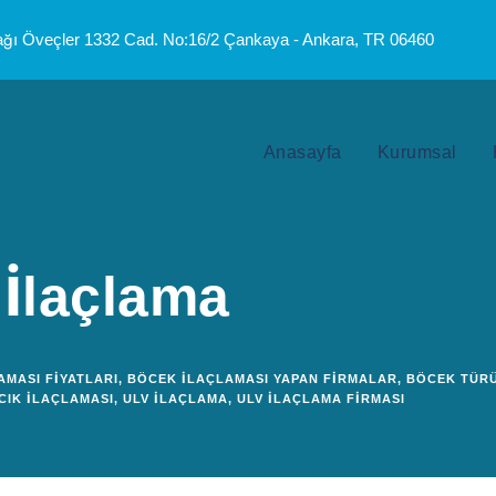
ğı Öveçler 1332 Cad. No:16/2 Çankaya - Ankara, TR 06460
Anasayfa
Kurumsal
İlaçlama
AMASI FIYATLARI
,
BÖCEK İLAÇLAMASI YAPAN FIRMALAR
,
BÖCEK TÜRÜ
CIK İLAÇLAMASI
,
ULV İLAÇLAMA
,
ULV İLAÇLAMA FIRMASI