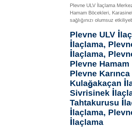
Plevne ULV İlaçlama Merkezi
Hamam Böcekleri, Karasinek,
sağlığınızı olumsuz etkiliye
Plevne ULV İla
İlaçlama, Plevn
İlaçlama, Plev
Plevne Hamam B
Plevne Karınca 
Kulağakaçan İl
Sivrisinek İlaç
Tahtakurusu İla
İlaçlama, Plevn
İlaçlama