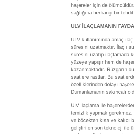
haşereler için de ölümcüldür
sağlığına herhangi bir tehdit
ULV İLAÇLAMANIN FAYDA
ULV kullanımında amaç ilaç 
süresini uzatmaktır. İlaçlı 
süresini uzatıp ilaçlamada k
yüzeye yapışır hem de haşer
kazanmaktadır. Rüzgarın dur
saatlere rastlar. Bu saatlerd
özelliklerinden dolayı haşer
Dumanlamanın sakıncalı oldu
UlV ilaçlama ile haşerelerde
temizlik yapmak gerekmez. S
ve böcekten kısa ve kalıcı
geliştirilen son teknoloji il