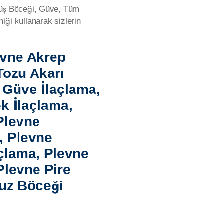
ümüş Böceği, Güve, Tüm
ği kullanarak sizlerin
evne Akrep
Tozu Akarı
 Güve İlaçlama,
k İlaçlama,
Plevne
, Plevne
açlama, Plevne
Plevne Pire
yuz Böceği