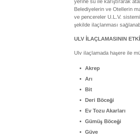
yerine su ile karıştırarak a
Belediyelerin ve Otellerin 
ve pencereler U.L.V. sistemin
şekilde ilaçlanması sağlanab
ULV İLAÇLAMASININ ETK
Ulv ilaçlamada haşere ile m
Akrep
Arı
Bit
Deri Böceği
Ev Tozu Akarları
Gümüş Böceği
Güve