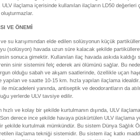
. ULV ilaçlama içerisinde kullanılan ilaçların LD50 değerleri
 oluşturmazlar.
SI VE ÖNEMİ
ve su karışımından elde edilen solüsyonun küçük partikülle
suyu (solüsyon) havada uzun süre kalacak şekilde partiküller
esin sonuca gimektir. Kullanılan ilaç havada askıda kaldığı 
enin sinir sistemini felç ederek ani ölümünü sağlar. Bu ned
gun olduğu sabah ve akşam saatlerinde, özellikle uçan haşe
e yapılan ve saatte 10-15 km. hızla yapılan ilaçlama idealdir
e ile mücadeleni yanında, antiseptik ve deodorantların da a
ğu yerlerde ULV tavsiye edilir.
n hızlı ve kolay bir şekilde kurtulmanın dışında, ULV ilaçlam
on derece ince şekilde havaya püskürtülen ULV ilaçlama yön
 bir şekilde kurtulmak mümkündür. Bu sistem Dünya Sağlık 
e üretilen ilaçlama tekniği sistemidir. Bu sistem ilaç katkı mad