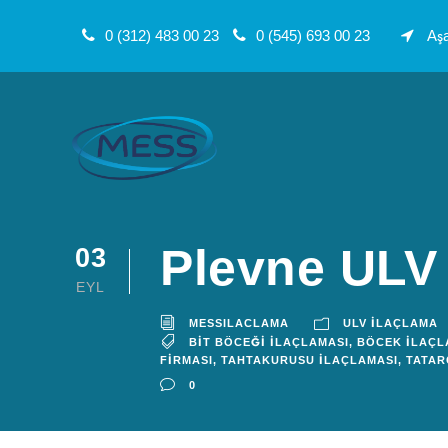
0 (312) 483 00 23
0 (545) 693 00 23
Aşa
Plevne ULV 
03
EYL
MESSILACLAMA
ULV İLAÇLAMA
BIT BÖCEĞI İLAÇLAMASI
,
BÖCEK İLAÇL
FIRMASI
,
TAHTAKURUSU İLAÇLAMASI
,
TATAR
0