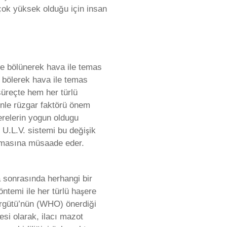
 çok yüksek olduğu için insan
re bölünerek hava ile temas
e bölerek hava ile temas
süreçte hem her türlü
enle rüzgar faktörü önem
relerin yogun oldugu
. U.L.V. sistemi bu değişik
tılmasına müsaade eder.
a sonrasında herhangi bir
temi ile her türlü haşere
Örgütü’nün (WHO) önerdiği
desi olarak, ilacı mazot