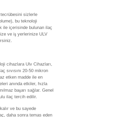
ecrübesini sizlerle
olume), bu teknoloji
 ile içerisinde bulunan ilaç
ze ve iş yerlerinize ULV
rsiniz.
oji cihazlara Ulv Cihazları,
laç sıvısını 20-50 mikron
az etken madde ile en
eri anında etkiler, hızla
anılmaz başarı sağlar. Genel
 ilaç tercih edilir.
 kalır ve bu sayede
 ilaç, daha sonra temas eden