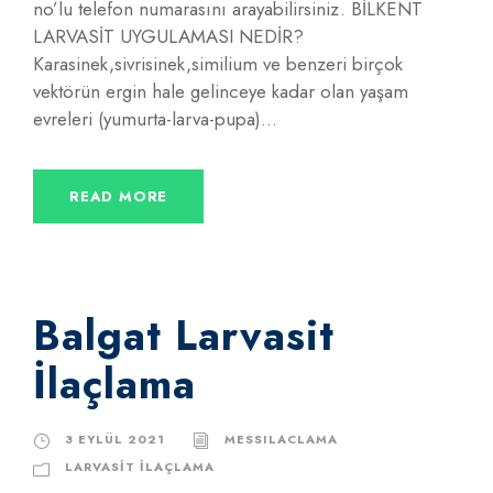
no’lu telefon numarasını arayabilirsiniz. BİLKENT
LARVASİT UYGULAMASI NEDİR?
Karasinek,sivrisinek,similium ve benzeri birçok
vektörün ergin hale gelinceye kadar olan yaşam
evreleri (yumurta-larva-pupa)...
READ MORE
Balgat Larvasit
İlaçlama
3 EYLÜL 2021
MESSILACLAMA
LARVASIT İLAÇLAMA