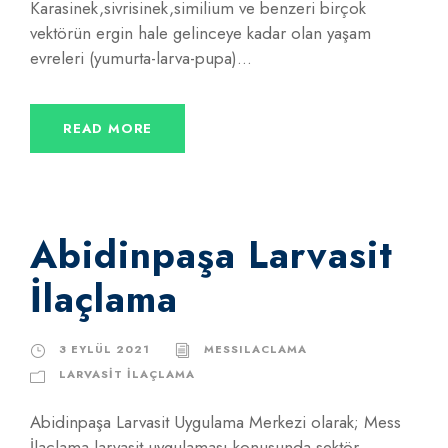
Karasinek,sivrisinek,similium ve benzeri birçok
vektörün ergin hale gelinceye kadar olan yaşam
evreleri (yumurta-larva-pupa)...
READ MORE
Abidinpaşa Larvasit
İlaçlama
3 EYLÜL 2021
MESSILACLAMA
LARVASIT İLAÇLAMA
Abidinpaşa Larvasit Uygulama Merkezi olarak; Mess
İlaçlama larvasit uygulaması konusunda sektör