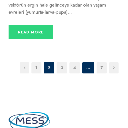
vektörün ergin hale gelinceye kadar olan yaşam
evreleri (yumurta-larva-pupa)...
READ MORE
1
2
3
4
…
7