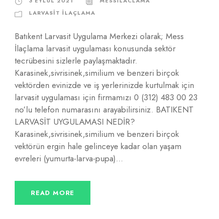
3 EYLÜL 2021
MESSILACLAMA
LARVASIT İLAÇLAMA
Batıkent Larvasit Uygulama Merkezi olarak; Mess
İlaçlama larvasit uygulaması konusunda sektör
tecrübesini sizlerle paylaşmaktadır.
Karasinek,sivrisinek,similium ve benzeri birçok
vektörden evinizde ve iş yerlerinizde kurtulmak için
larvasit uygulaması için firmamızı 0 (312) 483 00 23
no’lu telefon numarasını arayabilirsiniz. BATIKENT
LARVASİT UYGULAMASI NEDİR?
Karasinek,sivrisinek,similium ve benzeri birçok
vektörün ergin hale gelinceye kadar olan yaşam
evreleri (yumurta-larva-pupa)...
READ MORE