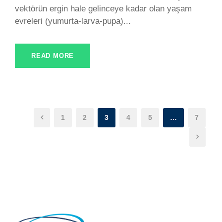
vektörün ergin hale gelinceye kadar olan yaşam
evreleri (yumurta-larva-pupa)...
READ MORE
1
2
3
4
5
…
7