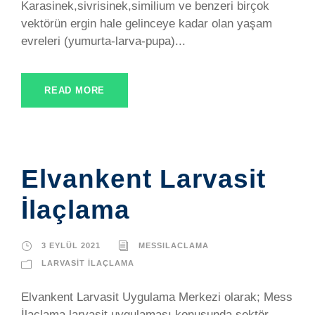
Karasinek,sivrisinek,similium ve benzeri birçok
vektörün ergin hale gelinceye kadar olan yaşam
evreleri (yumurta-larva-pupa)...
READ MORE
Elvankent Larvasit
İlaçlama
3 EYLÜL 2021
MESSILACLAMA
LARVASIT İLAÇLAMA
Elvankent Larvasit Uygulama Merkezi olarak; Mess
İlaçlama larvasit uygulaması konusunda sektör