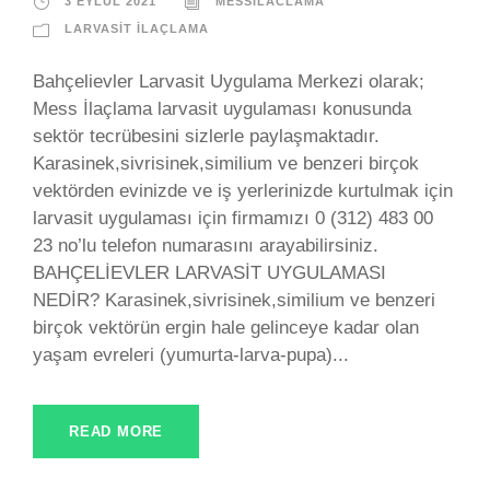
3 EYLÜL 2021
MESSILACLAMA
LARVASIT İLAÇLAMA
Bahçelievler Larvasit Uygulama Merkezi olarak;
Mess İlaçlama larvasit uygulaması konusunda
sektör tecrübesini sizlerle paylaşmaktadır.
Karasinek,sivrisinek,similium ve benzeri birçok
vektörden evinizde ve iş yerlerinizde kurtulmak için
larvasit uygulaması için firmamızı 0 (312) 483 00
23 no’lu telefon numarasını arayabilirsiniz.
BAHÇELİEVLER LARVASİT UYGULAMASI
NEDİR? Karasinek,sivrisinek,similium ve benzeri
birçok vektörün ergin hale gelinceye kadar olan
yaşam evreleri (yumurta-larva-pupa)...
READ MORE